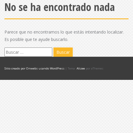
No se ha encontrado nada
Parece que no encontramos lo que estás intentando localizar.
Es posible que te ayude buscarlo.
B
u
s
Sitio creado por Onwebs usando WordPress
|
Tema:
Alizee
por aThemes
c
a
r
: