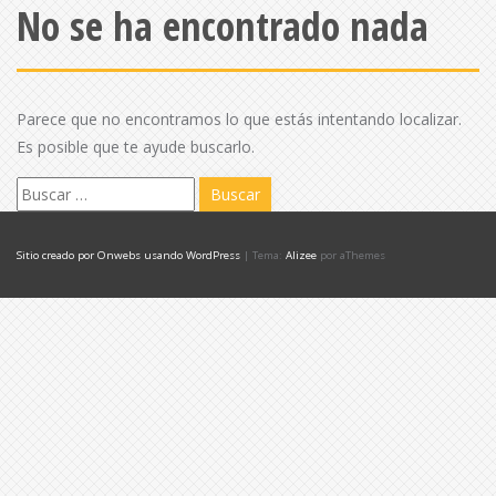
No se ha encontrado nada
Parece que no encontramos lo que estás intentando localizar.
Es posible que te ayude buscarlo.
B
u
s
Sitio creado por Onwebs usando WordPress
|
Tema:
Alizee
por aThemes
c
a
r
: